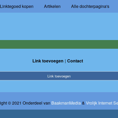
Linktegoed kopen
Artikelen
Alle dochterpagina's
Link toevoegen
Contact
Link toevoegen
ight © 2021 Onderdeel van
BaakmanMedia
&
Vrolijk Internet S